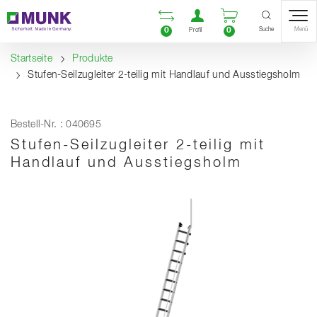
Table Of Content
Vergleichsliste öffnen
Benutzerkonto öf
Warenkorb ö
Inhalt
Inhaltsverzeichnis
Navigation
Suche
0
0
Menü
Profil
Startseite
Produkte
Stufen-Seilzugleiter 2-teilig mit Handlauf und Ausstiegsholm
Bestell-Nr. : 040695
Stufen-Seilzugleiter 2-teilig mit
Handlauf und Ausstiegsholm