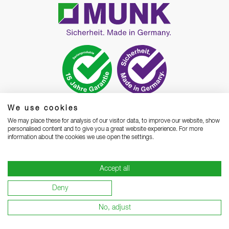
We use cookies
MUNK GmbH
We may place these for analysis of our visitor data, to improve our website, show
personalised content and to give you a great website experience. For more
Rudolf-Diesel-Straße 23
information about the cookies we use open the settings.
D-89312 Günzburg
Telefon
+49 8221 3616 01
Accept all
Kontakt
E-Mail
Kontaktformular öffnen
WhatsApp
Direkt chatten
Deny
No, adjust
✔
Technologie- und Innovationsführer in der Steigtechnik