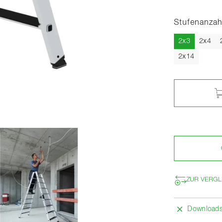
Stufenanzah
Aktuell
2x3
2x4
2x14
ZUR VERGL
Download