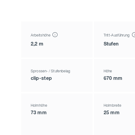
Arbeitshöhe
Tritt-Ausführung
2,2 m
Stufen
Sprossen- / Stufenbelag
Höhe
clip-step
670 mm
Holmhöhe
Holmbreite
73 mm
25 mm