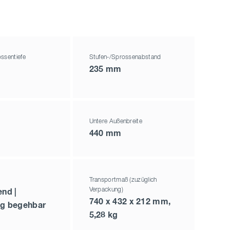
ssentiefe
Stufen-/Sprossenabstand
235 mm
Untere Außenbreite
440 mm
Transportmaß (zuzüglich
Verpackung)
end |
740 x 432 x 212 mm,
ig begehbar
5,28 kg