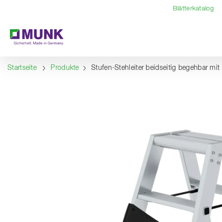
Table Of Content
Inhalt
Inhaltsverzeichnis
Navigation
Blätterkatalog
Startseite
Produkte
Stufen-Stehleiter beidseitig begehbar mit 