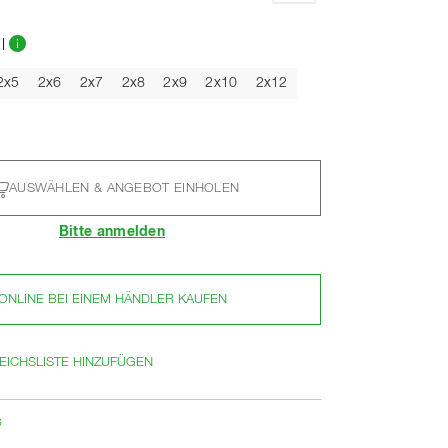
l
2x5
2x6
2x7
2x8
2x9
2x10
2x12
AUSWÄHLEN & ANGEBOT EINHOLEN
Bitte anmelden
ONLINE BEI EINEM HÄNDLER KAUFEN
EICHSLISTE HINZUFÜGEN
s