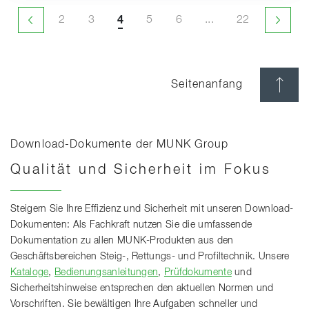
2
3
4
5
6
2
3
4
5
6
...
22
Vorherige Seite
Nächst
Seitenanfang
Download-Dokumente der MUNK Group
Qualität und Sicherheit im Fokus
Steigern Sie Ihre Effizienz und Sicherheit mit unseren Download-
Dokumenten: Als Fachkraft nutzen Sie die umfassende
Dokumentation zu allen MUNK-Produkten aus den
Geschäftsbereichen Steig-, Rettungs- und Profiltechnik. Unsere
Kataloge
,
Bedienungsanleitungen
,
Prüfdokumente
und
Sicherheitshinweise entsprechen den aktuellen Normen und
Vorschriften. Sie bewältigen Ihre Aufgaben schneller und