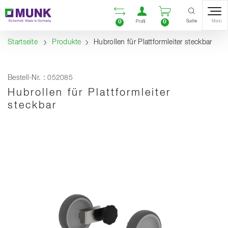
Table Of Content
Vergleichsliste öffnen
Benutzerkonto öf
Warenkorb ö
Inhalt
Inhaltsverzeichnis
Navigation
Suche
0
0
Menü
Profil
Startseite
Produkte
Hubrollen für Plattformleiter steckbar
Bestell-Nr. : 052085
Hubrollen für Plattformleiter
steckbar