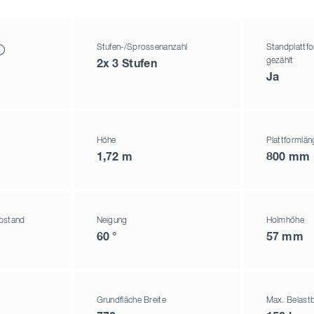
Stufen-/Sprossenanzahl
Standplattfo
gezählt
2x 3 Stufen
Ja
Höhe
Plattformlän
1,72 m
800 mm
bstand
Neigung
Holmhöhe
60 °
57 mm
Grundfläche Breite
Max. Belastb