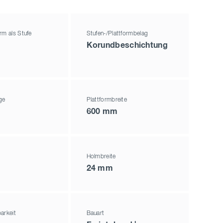
rm als Stufe
Stufen-/Plattformbelag
Korundbeschichtung
ge
Plattformbreite
600 mm
Holmbreite
24 mm
arkeit
Bauart