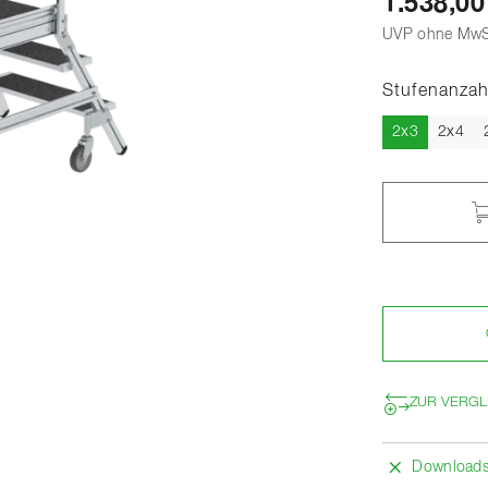
1.538,00
UVP ohne MwS
Stufenanzah
Aktuell
2x3
2x4
ZUR VERGL
Download