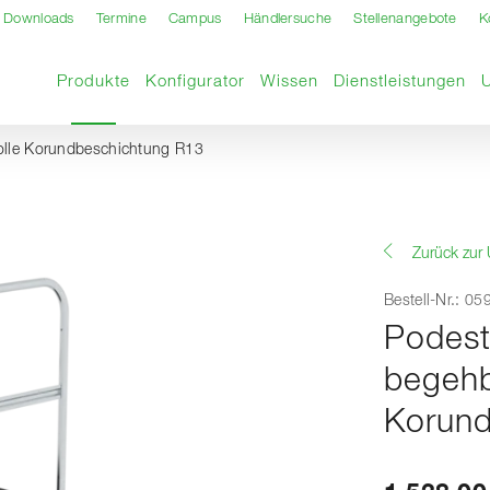
Downloads
Termine
Campus
Händlersuche
Stellenangebote
K
Aktuelle Seite
Produkte
Konfigurator
Wissen
Dienstleistungen
rolle Korundbeschichtung R13
Zurück zur 
Bestell-Nr.: 0
Podest
begehb
Korund