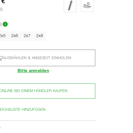
 €
t.
l
2x5
2x6
2x7
2x8
AUSWÄHLEN & ANGEBOT EINHOLEN
Bitte anmelden
ONLINE BEI EINEM HÄNDLER KAUFEN
EICHSLISTE HINZUFÜGEN
s