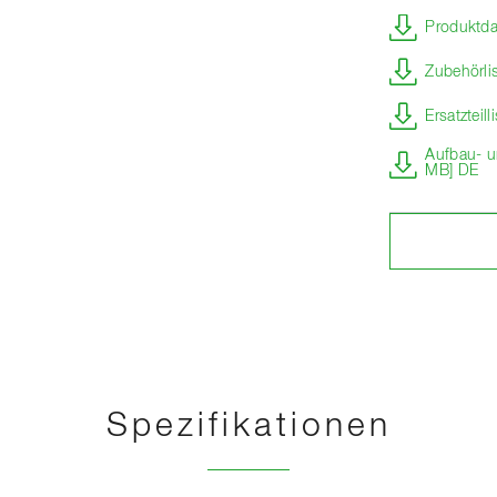
Produktda
Zubehörli
Ersatzteil
Aufbau- u
MB] DE
Spezifikationen