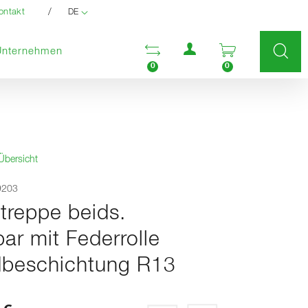
/
ontakt
DE
Benutzermenü
Vergleichsliste öffnen
Warenkorb ö
Unternehmen
0
0
Übersicht
59203
treppe beids.
ar mit Federrolle
beschichtung R13