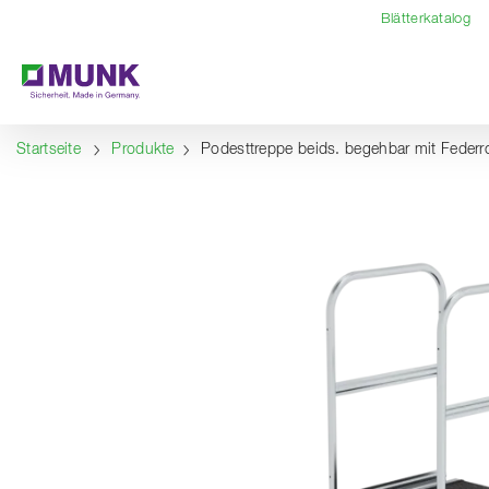
Table Of Content
Inhalt
Inhaltsverzeichnis
Navigation
Blätterkatalog
Startseite
Produkte
Podesttreppe beids. begehbar mit Feder