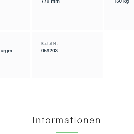
770 mm
150 kg
Bestell-Nr.
urger
059203
Informationen