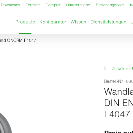
Downloads
Termine
Campus
Händlersuche
Stellenangebote
K
Aktuelle Seite
Produkte
Konfigurator
Wissen
Dienstleistungen
47 und ÖNORM F4047
Zurück zur 
Bestell-Nr.: 8
Wandlau
DIN E
F4047