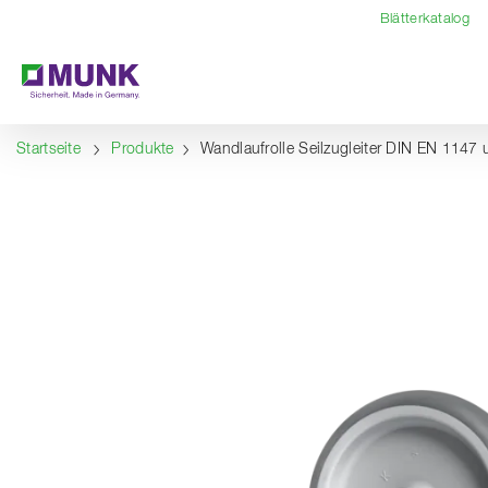
Table Of Content
Inhalt
Inhaltsverzeichnis
Navigation
Blätterkatalog
Startseite
Produkte
Wandlaufrolle Seilzugleiter DIN EN 11