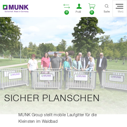
Table Of Content
Vergleichsliste öffnen
Benutzerkonto öf
Warenkorb ö
Inhalt
Inhaltsverzeichnis
Navigation
Suche
0
0
Menü
Profil
SICHER PLANSCHEN
MUNK Group stellt mobile Laufgitter für die
Kleinsten im Waldbad